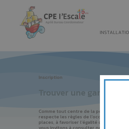
INSTALLATI
Inscription
Trouver une garderie d
Comme tout centre de la petite enfance r
respecte les règles de l’occupation étab
places, à favoriser l’égalité des chanc
vous invitons à consulter notre
document