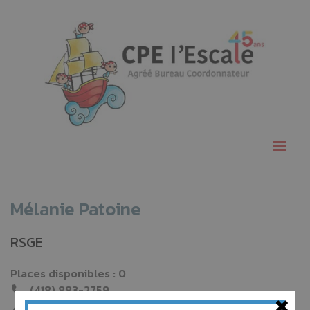
Mélanie Patoine
RSGE
Places disponibles : 0
×
(418) 883-2759