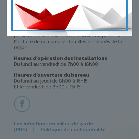
l’agrément de 428 places en milieu familial.
L’Escale devient
« Bureau coordonnateur de la
garde en milieu familial pour la MRC de
Bellechasse »
! À la suite de divers partenariats
et regroupements, la grande famille de l’Escale
passe de 1 à 3 installations. L’Escale fait partie de
l’histoire de nombreuses familles et salariés de la
région.
Heures d’opération des installations
Du lundi au vendredi de 7h00 à 18h00
Heures d’ouverture du bureau
Du lundi au jeudi de 8h00 à 16h15
Et le vendredi de 8h00 à 15h15
Les infections en milieu de garde
(PDF)
|
Politique de confidentialité