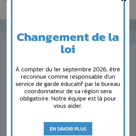
Ste-Claire
Changement de la
loi
CPE
À compter du 1er septembre 2026, être
reconnue comme responsable d’un
l’Escale
service de garde éducatif par le bureau
coordonnateur de sa région sera
obligatoire. Notre équipe est là pour
vous aider.
Fondée en 1980, la Garderie l’Escale diversifie ses
services au fil du temps, en développant un volet
de garde en milieu familial et devient alors, en
EN SAVOIR PLUS
1998, un Centre de la Petite Enfance (CPE). En
2006, le ministère de la Famille attribue alors