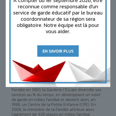
À compter du 1er septembre 2026, être
reconnue comme responsable d’un
service de garde éducatif par le bureau
coordonnateur de sa région sera
obligatoire. Notre équipe est là pour
vous aider.
EN SAVOIR PLUS
CPE
l’Escale
Fondée en 1980, la Garderie l’Escale diversifie ses
services au fil du temps, en développant un volet
de garde en milieu familial et devient alors, en
1998, un Centre de la Petite Enfance (CPE). En
2006, le ministère de la Famille attribue alors
l’agrément de 428 places en milieu familial.