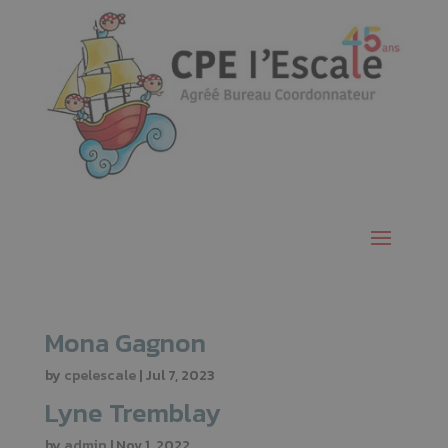
Mona Gagnon
by
cpelescale
|
Jul 7, 2023
Lyne Tremblay
by
admin
|
Nov 1, 2022